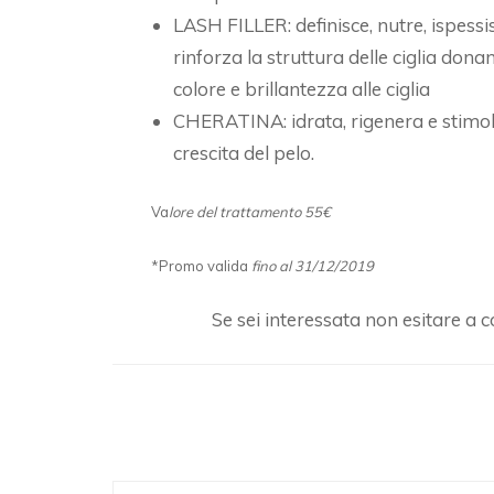
LASH FILLER: definisce, nutre, ispessi
rinforza la struttura delle ciglia dona
colore e brillantezza alle ciglia
CHERATINA: idrata, rigenera e stimol
crescita del pelo.
Va
lore del trattamento 55€
*Promo valida
fino al 31/12/2019
Se sei interessata non esitare a
Navigazione
articoli