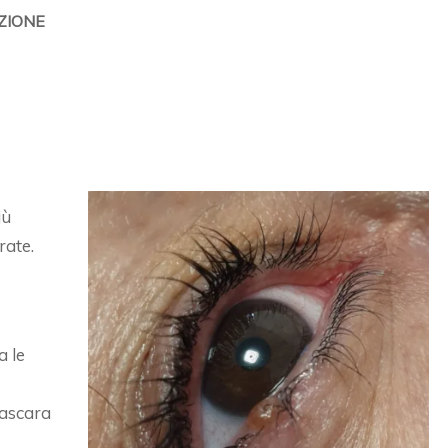
ZIONE
iù
rate.
 le
ascara