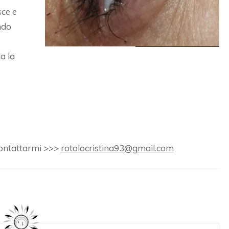
sce e
ndo
a la
 contattarmi >>>
rotolocristina93@gmail.com