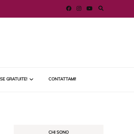
SE GRATUITE!
CONTATTAMI!
EEBIE: RIMEDI HOME
I MAKEUP BASE
DE PER COCCOLARE LA
A PELLE!
CHI SONO