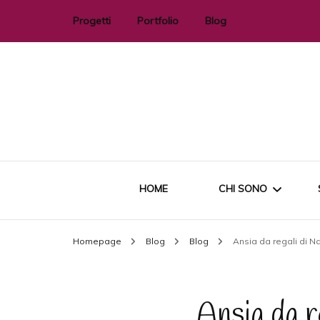
Progetti
Portfolio
Blog
#Bridetobe
#MakeUpPerMamme e non
solo!
HOME
CHI SONO
Homepage
Blog
Blog
Ansia da regali di N
FORMAZIONE
DICONO DI ME
Ansia da r