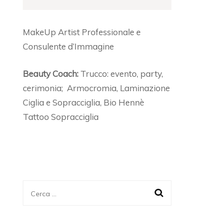
 SELF MAKEUP
EBIE: LA GUIDA PER IL
O KIT EMERGENZA
MakeUp Artist Professionale e
KEUP
Consulente d’Immagine
EEBIE: COME CREARE
Beauty Coach:
Trucco: evento, party,
O STRUCCANTE
cerimonia; Armocromia, Laminazione
LICATO PER IL VISO
Ciglia e Sopracciglia, Bio Hennè
MEMADE
Tattoo Sopracciglia
Ricerca
per: