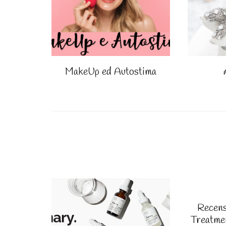
MakeUp ed Autostima
Recens
Treatme