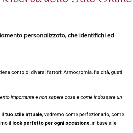
SILHOUETTE BODY
CONSULENZA MAKEUP
CORSO DI
AVANZATI
FR
SPECIALE SPOSA
SHAPE ONLINE
ONLINE
TU
BEAUTY COACH:
SPECIALE SPOSA
M
TRATTAMENTI
RICERCA DELLO STILE
SCEGLIAMO INSIEME I
L’AGENDA DEL MIO
LAMINAZIONE CIGLIA
gliamento personalizzato, che identifichi ed
ONLINE
PRODOTTI GIUSTI!
FR
MATRIMONIO
U
TRATTAMENTI
SPECIAL MAN –
MAKE UP
DE
SOPRACCIGLIA
ARMOCROMIA UOMO
PROFESSIONALE
H
e tiene conto di diversi fattori: Armocromia, fisicità, gusti
MORFOLOGIA DEL VISO
 evento importante e non sapere cosa e come indossare un
l tuo stile attuale
, vedremo come perfezionarlo, come
emo il
look perfetto per ogni occasione
, in base alle