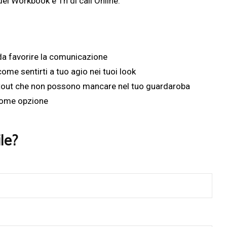
el Workbook e 1h di call Online.
 da favorire la comunicazione
ome sentirti a tuo agio nei tuoi look
 tout che non possono mancare nel tuo guardaroba
 come opzione
ile?