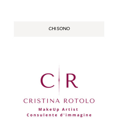
 SELF MAKEUP
EEBIE: LA GUIDA PER IL
O KIT EMERGENZA
AKEUP
CHI SONO
EEBIE: COME CREARE
NO STRUCCANTE
LICATO PER IL VISO
OMEMADE