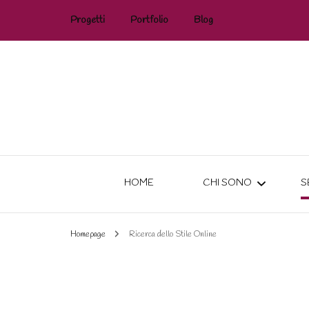
Progetti
Portfolio
Blog
#Bridetobe
#MakeUpPerMamme e non
solo!
HOME
CHI SONO
S
Homepage
Ricerca dello Stile Online
FORMAZIONE
DICONO DI ME