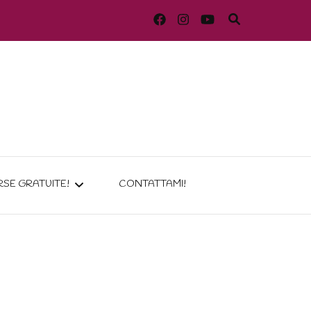
RSE GRATUITE!
CONTATTAMI!
EEBIE: RIMEDI HOME
 MAKEUP BASE
DE PER COCCOLARE
 TUA PELLE!