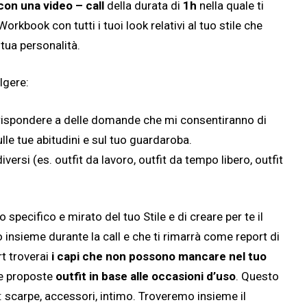
con una video – call
della durata di
1h
nella quale ti
rkbook con tutti i tuoi look relativi al tuo stile che
a tua personalità.
lgere:
 rispondere a delle domande che mi consentiranno di
ulle tue abitudini e sul tuo guardaroba.
ersi (es. outfit da lavoro, outfit da tempo libero, outfit
specifico e mirato del tuo Stile e di creare per te il
insieme durante la call e che ti rimarrà come report di
rt troverai
i capi che non possono mancare nel tuo
le proposte
outfit in base alle occasioni d’uso
. Questo
carpe, accessori, intimo. Troveremo insieme il