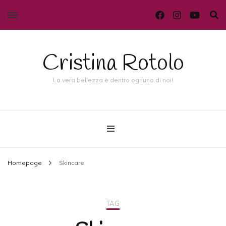
Cristina Rotolo
La vera bellezza è dentro ognuna di noi!
Homepage
Skincare
TAG