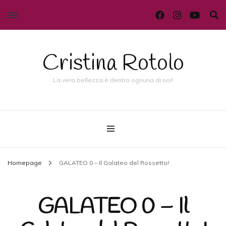
Cristina Rotolo
La vera bellezza è dentro ognuna di noi!
Homepage
GALATEO 0 – Il Galateo del Rossetto!
GALATEO 0 – Il